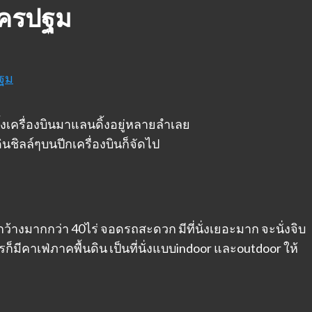
่นครปฐม
ปฐม
ทั้งเครื่องบินมาแลนดิ้งอยู่หลายลำเลย
ชิลล์ๆบนปีกเครื่องบินก็จัดไป
่กว้างมากกว่า 40ไร่ จอดรถสะดวก มีที่นั่งเยอะมาก จะนั่งจิบ
มีคาเฟ่ภาคพื้นดิน เป็นที่นั่งแบบindoor และoutdoor ให้