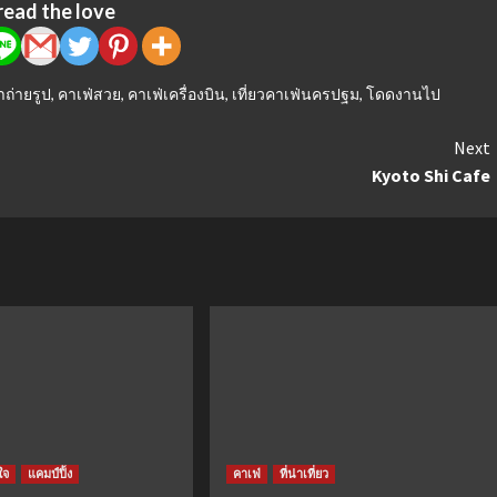
read the love
าถ่ายรูป
,
คาเฟ่สวย
,
คาเฟ่เครื่องบิน
,
เที่ยวคาเฟ่นครปฐม
,
โดดงานไป
Next
Kyoto Shi Cafe
ใจ
แคมป์ปิ้ง
คาเฟ่
ที่น่าเที่ยว