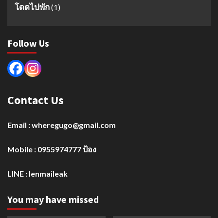
โดดไปพัก
(1)
Follow Us
Contact Us
Email : wheregugo@gmail.com
Mobile : 0955974777 ป้อง
LINE : lenmaileak
You may have missed