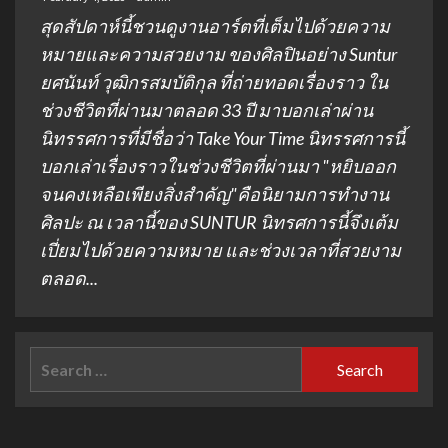
สุดสัปดาห์นี้ชวนดูงานอาร์ตที่เต็มไปด้วยความ
หมายและความสวยงาม ของศิลปินอย่าง Suntur
ยศนันท์ วุฒิกรสมบัติกุล ที่ถ่ายทอดเรื่องราว ใน
ช่วงชีวิตที่ผ่านมาตลอด 33 ปี มาบอกเล่าผ่าน
นิทรรศการที่มีชื่อว่า Take Your Time นิทรรศการนี้
บอกเล่าเรื่องราวในช่วงชีวิตที่ผ่านมา "หยิบออก
จนคงเหลือเพียงสิ่งสำคัญ"คือนิยามการทำงาน
ศิลปะ ณ เวลานี้ของ SUNTUR นิทรศการนี้จึงเต้ม
เปี่ยมไปด้วยความหมาย และช่วงเวลาที่สวยงาม
ตลอด...
Search
for: