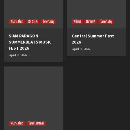
ที่น่าเที่ยว
อีเว้นท์
โดดไปดู
ที่ใหม่
อีเว้นท์
โดดไปดู
SIAM PARAGON
Central Summer Fest
SUMMERBEATS MUSIC
2026
FEST 2026
April 11, 2026
-
April 11, 2026
-
ที่น่าเที่ยว
โดดไปชิลล์