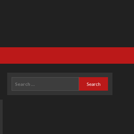
Search
for: