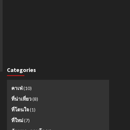
Categories
คาเฟ่
(10)
ที่น่าเที่ยว
(8)
ที่โดนใจ
(1)
ที่ใหม่
(7)