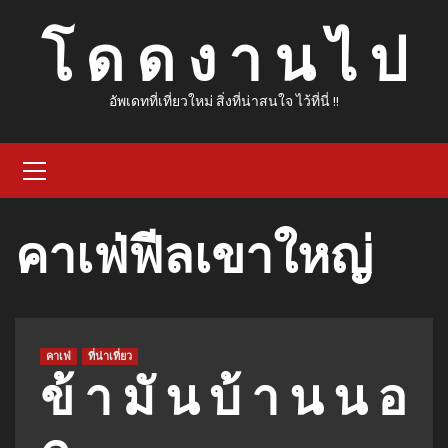
Skip
โ ด ด ง า น ไ ป
to
content
อัพเดทที่เที่ยวใหม่ สิ่งที่น่าสนใจ ไว้ที่นี่ !!
Primary
Menu
คาเฟ่ฟีลเขาใหญ่
คาเฟ่
ที่น่าเที่ยว
ข้ า มั น บ้ า น น อ