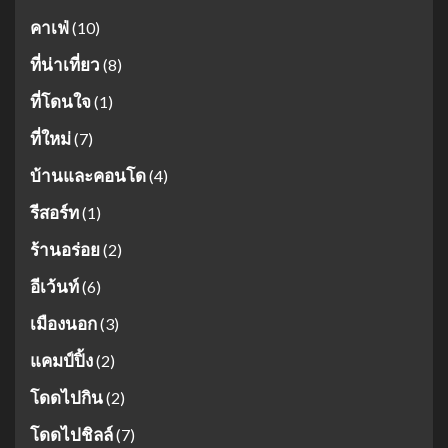
คาเฟ่
(10)
ที่น่าเที่ยว
(8)
ที่โดนใจ
(1)
ที่ใหม่
(7)
บ้านและคอนโด
(4)
รีสอร์ท
(1)
ร้านอร่อย
(2)
อีเว้นท์
(6)
เมืองนอก
(3)
แคมป์ปิ้ง
(2)
โดดไปกิน
(2)
โดดไปชิลล์
(7)