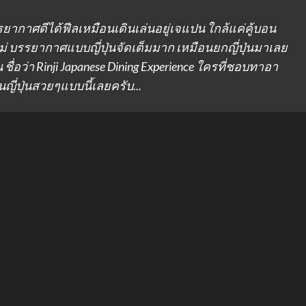
รยากาศดีได้ฟีลเหมือนเดินเล่นอยู่เจแปน ใกล้แค่คู้บอน
ปิดใหม่ บรรยากาศแบบญี่ปุ่นจัดเต็มมาก เหมือนยกญี่ปุ่นมาเลย
 ชื่อว่า Rinji Japanese Dining Experience ใครที่ชอบทาอา
วนญี่ปุ่นสวยๆแบบนี้เลยครับ...