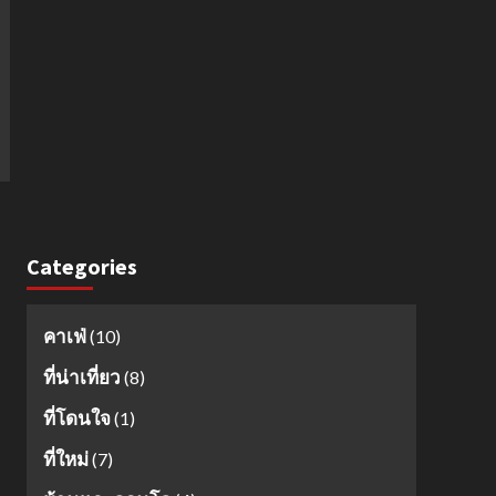
Categories
คาเฟ่
(10)
ที่น่าเที่ยว
(8)
ที่โดนใจ
(1)
ที่ใหม่
(7)