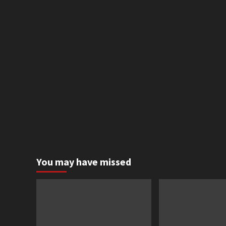
You may have missed