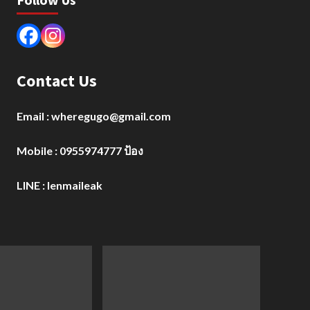
Contact Us
Email : wheregugo@gmail.com
Mobile : 0955974777 ป้อง
LINE : lenmaileak