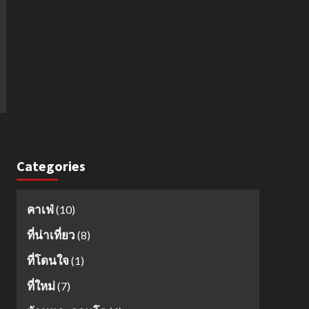
Categories
คาเฟ่
(10)
ที่น่าเที่ยว
(8)
ที่โดนใจ
(1)
ที่ใหม่
(7)