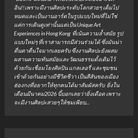
อิน!!เพราะมีงานศิลปะระดับโลกสวยๆ เต็มไป
หมดและเป็นงานอาร์ตในรูปแบบใหม่ที่ไม่ใช่
แค่การเดินดูเท่านั้นแต่เป็น Unique Art
Experiences in Hong Kong ที่เน้นความล้ำสมัย รูป
แบบใหม่ๆ ที่เราสามารถมีส่วนร่วมได้ ซึ่งมันน่า
ตื่นตาตื่นใจมากเลยครับ ซึ่งงานศิลปะยังผสม
ผสานความทันสมัยและวัฒนธรรมดั้งเดิมไว้
ด้วยกัน เชื่อมโยงศิลปิน แกลเลอรี่ และชุมชน
เข้าด้วยกันอย่างมีชีวิตชีวา เป็นสีสันของเมือง
ฮ่องกงที่อยากให้ทุกคนได้มาสัมผัสครับ ยิ่งใน
เดือนมีนาคม2026 นี้บอกเลยว่ายิ่งเดือด เพราะ
จะมีงานศิลปะสวยๆให้ชมเพียบ...