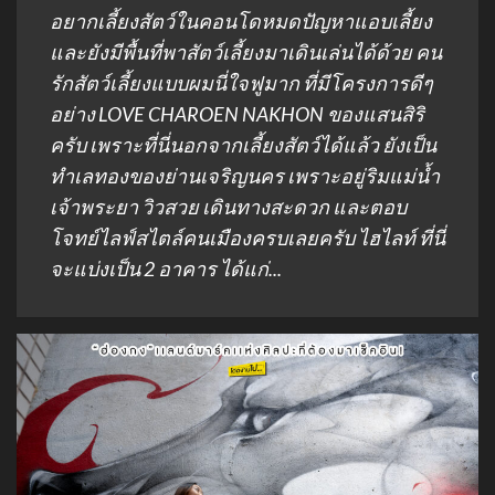
อยากเลี้ยงสัตว์ในคอนโดหมดปัญหาแอบเลี้ยง
และยังมีพื้นที่พาสัตว์เลี้ยงมาเดินเล่นได้ด้วย คน
รักสัตว์เลี้ยงแบบผมนี่ใจฟูมาก ที่มีโครงการดีๆ
อย่าง LOVE CHAROEN NAKHON ของแสนสิริ
ครับ เพราะที่นี่นอกจากเลี้ยงสัตว์ได้แล้ว ยังเป็น
ทำเลทองของย่านเจริญนคร เพราะอยู่ริมแม่น้ำ
เจ้าพระยา วิวสวย เดินทางสะดวก และตอบ
โจทย์ไลฟ์สไตล์คนเมืองครบเลยครับ ไฮไลท์ ที่นี่
จะแบ่งเป็น 2 อาคาร ได้แก่...