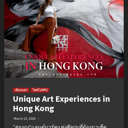
เมืองนอก
โดดไปทริป
Unique Art Experiences in
Hong Kong
March 13, 2026
-
“ฮ่องกง”แลนด์มาร์คแห่งศิลปะที่ต้องมาเช็ค