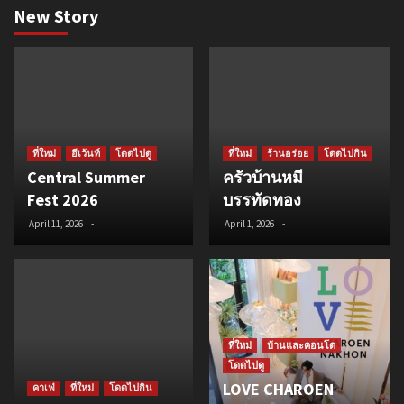
New Story
ที่ใหม่
อีเว้นท์
โดดไปดู
ที่ใหม่
ร้านอร่อย
โดดไปกิน
Central Summer
ครัวบ้านหมี
Fest 2026
บรรทัดทอง
April 11, 2026
-
April 1, 2026
-
ที่ใหม่
บ้านและคอนโด
โดดไปดู
LOVE CHAROEN
คาเฟ่
ที่ใหม่
โดดไปกิน