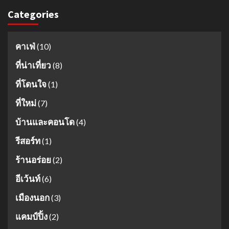
Categories
คาเฟ่
(10)
ที่น่าเที่ยว
(8)
ที่โดนใจ
(1)
ที่ใหม่
(7)
บ้านและคอนโด
(4)
รีสอร์ท
(1)
ร้านอร่อย
(2)
อีเว้นท์
(6)
เมืองนอก
(3)
แคมป์ปิ้ง
(2)