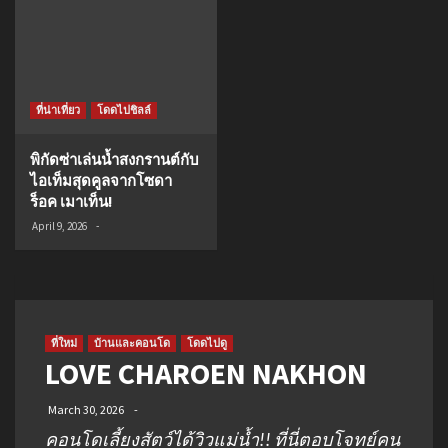
ที่น่าเที่ยว
โดดไปชิลล์
พิกัดซ่าเล่นน้ำสงกรานต์กับ
ไอเท็มสุดคูลจากโซดา
ร็อค เมาเท็น!
April 9, 2026
-
ที่ใหม่
บ้านและคอนโด
โดดไปดู
LOVE CHAROEN NAKHON
March 30, 2026
-
คอนโดเลี้ยงสัตว์ได้วิวแม่น้ำ!! ที่นี่ตอบโจทย์คน