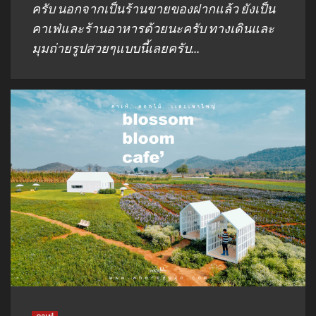
ครับ นอกจากเป็นร้านขายของฝากแล้ว ยังเป็น
คาเฟ่และร้านอาหารด้วยนะครับ ทางเดินและ
มุมถ่ายรูปสวยๆแบบนี้เลยครับ...