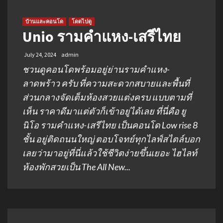
บ้านและคอนโด
โดดไปดู
Unio รามคำแหง-เสรีไทย
July 24, 2024
admin
ชวนดูคอนโดพร้อมอยู่ย่านรามคำแหง-
ลาดพร้าว ครับ ที่ความสะดวกสบายและพื้นที่
ส่วนกลางจัดเต็มห้องสวยแต่งครบ แบบตามที่
เห็น ราคาดีมาแต่ตัวก็เข้าอยู่ได้เลย ที่นี่คือ ยู
นิโอ รามคำแหง-เสรีไทย เป็นคอนโด Low rise 8
ชั้น อยู่ติดถนนใหญ่ ตอบโจทย์ทุกไลฟ์สไตล์บอก
เลยว่ามาอยู่ที่นี่แล้วใช้ชีวิตง่ายขึ้นเยอะ ไฮไลท์
ห้องพักสวยเป็น The All New...